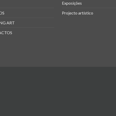
Exposições
OS
Projecto artístico
NG ART
ACTOS