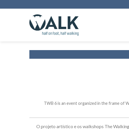
Skip
to
content
TWB 6 is an event organized in the frame of 
O projeto artístico e os walkshops The Walki