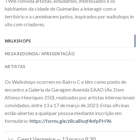
TWB convida artistas, estudantes, interessados e os
habitantes da cidade de Guimarães a interagir com o
território e a caminharem juntos, inspirados por walkshops in
situ com criadores.
WALKSHOPS
MESA REDONDA / APRESENTAÇÂO
ARTISTAS
Os Walkshops ocorrem no Bairro C e têm como ponto de
encontro a Galeria da Garagem Avenida EAAD (Av. Dom
Afonso Henriques 250), realizados por artistas internacionais
convidados, entre 13 a 17 de março de 2023. Estas oficinas
estão abertas a qualquer pessoa mediante inscrição em
formulário:
https://forms.gle/z8ca8isqf4nfpPH96
Geert Vermeire — 13 março 9:30