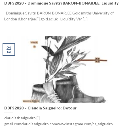
DBFS2020 – Dominique Savitri BARON-BONARJEE: Liquidity
Dominique Savitri BARON-BONARJEE Goldsmiths University of
London d.bonarjee [ ] gold.ac.uk Liquidity Ver [...]
21
Jul
DBFS2020 – Cláudia Salgueiro: Detour
claudiasbsalgueiro [ ]
gmail.comclaudiasalgueiro.comwww.instagram.com/cs_salgueiro