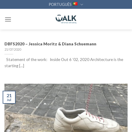
Skip
PORTUGUÊS
to
content
DBFS2020 – Jessica Moritz & Diana Schuemann
21/07/2020
Statement of the work: Inside Out 6 ’02, 2020 Architecture is the
starting [...]
21
Jul