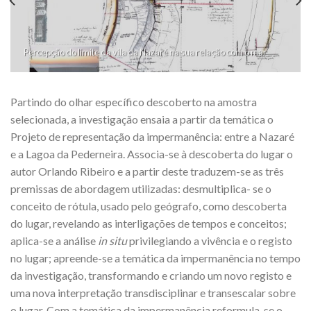
Percepção do limite da vila da Nazaré na sua relação com o mar
Partindo do olhar específico descoberto na amostra
selecionada, a investigação ensaia a partir da temática o
Projeto de representação da impermanência: entre a Nazaré
e a Lagoa da Pederneira. Associa-se à descoberta do lugar o
autor Orlando Ribeiro e a partir deste traduzem-se as três
premissas de abordagem utilizadas: desmultiplica- se o
conceito de rótula, usado pelo geógrafo, como descoberta
do lugar, revelando as interligações de tempos e conceitos;
aplica-se a análise
in situ
privilegiando a vivência e o registo
no lugar; apreende-se a temática da impermanência no tempo
da investigação, transformando e criando um novo registo e
uma nova interpretação transdisciplinar e transescalar sobre
o lugar. Com a temática da impermanência reformula-se o