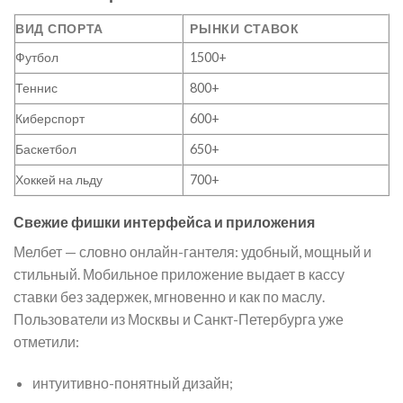
ВИД СПОРТА
РЫНКИ СТАВОК
Футбол
1500+
Теннис
800+
Киберспорт
600+
Баскетбол
650+
Хоккей на льду
700+
Свежие фишки интерфейса и приложения
Мелбет — словно онлайн-гантеля: удобный, мощный и
стильный. Мобильное приложение выдает в кассу
ставки без задержек, мгновенно и как по маслу.
Пользователи из Москвы и Санкт-Петербурга уже
отметили:
интуитивно-понятный дизайн;