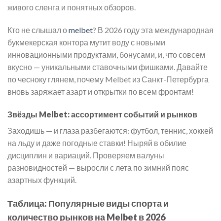
живого сленга и понятных обзоров.
Кто не слышал о
melbet
? В 2026 году эта международная
букмекерская контора мутит воду с новыми
инновационными продуктами, бонусами, и, что совсем
вкусно — уникальными ставочными фишками. Давайте
по чесноку глянем, почему Melbet из Санкт-Петербурга
вновь заряжает азарт и открытки по всем фронтам!
Звёзды Melbet: ассортимент событий и рынков
Заходишь — и глаза разбегаются: футбол, теннис, хоккей
на льду и даже погодные ставки! Ныряй в обилие
дисциплин и вариаций. Проверяем валуны
разновидностей — выросли с лета по зимний пояс
азартных функций.
Таблица: Популярные виды спорта и
количество рынков на Melbet в 2026