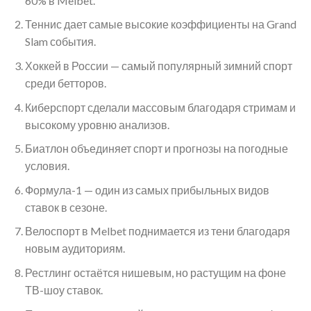
60% в Melbet.
Теннис дает самые высокие коэффициенты на Grand
Slam события.
Хоккей в России — самый популярный зимний спорт
среди бетторов.
Киберспорт сделали массовым благодаря стримам и
высокому уровню анализов.
Биатлон объединяет спорт и прогнозы на погодные
условия.
Формула-1 — один из самых прибыльных видов
ставок в сезоне.
Велоспорт в Melbet поднимается из тени благодаря
новым аудиториям.
Рестлинг остаётся нишевым, но растущим на фоне
ТВ-шоу ставок.